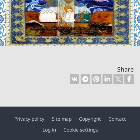
Share
Privacy policy
Site map
Copyright
Contact
Footer
Log in
Cookie settings